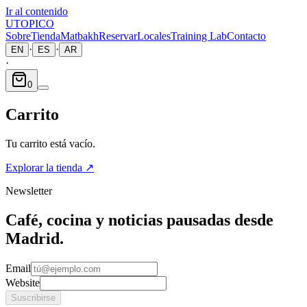
Ir al contenido
UTOPICO
Sobre
Tienda
Matbakh
Reservar
Locales
Training Lab
Contacto
·
·
EN
ES
AR
·
0
Carrito
Tu carrito está vacío.
Explorar la tienda
↗
Newsletter
Café, cocina y noticias pausadas desde
Madrid.
Email
Website
Suscribirse