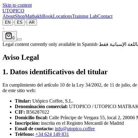
Skip to content
UTOPICO
About
Shop
Matbakh
Book
Locations
Training Lab
Contact
·
·
EN
ES
AR
·
0
Legal content currently only available in Spanish
·
باللغة الإسبانية فقط
Aviso Legal
1. Datos identificativos del titular
En cumplimiento del artículo 10 de la Ley 34/2002, de 11 de julio, de 
de este sitio web:
Titular:
Utópico Coffee, S.L.
Denominación comercial:
UTOPICO / UTOPICO MATBA
CIF:
B56287022
Domicilio fiscal:
Calle Príncipe de Vergara 55, local 2, 28006
Inscripción:
inscrita en el Registro Mercantil de Madrid
Email de contacto:
info@utopico.coffee
Teléfono:
+34 624 149 831